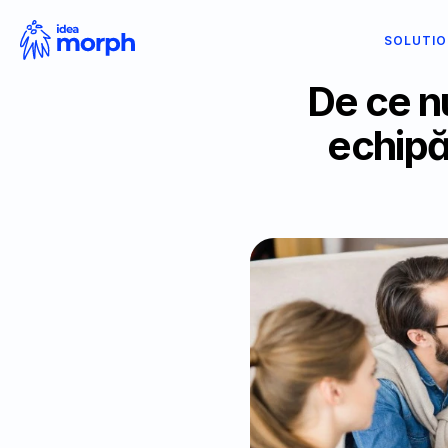
SOLUTI
De ce nu
echipă