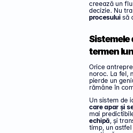
creează un flux
procesului
 să 
Sistemele 
termen lu
Orice antrepre
noroc. La fel, 
pierde un geniu
rămâne în com
Un sistem de id
care apar și s
mai predictibile
echipă
, și tra
timp, un astfe