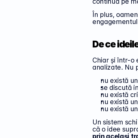
continuă pe mă
În plus, oamen
engagementul ș
De ce ideil
Chiar și într-o
analizate. Nu p
nu există un
se discută i
nu există cr
nu există u
nu există un
Un sistem schi
că o idee supra
prin același t