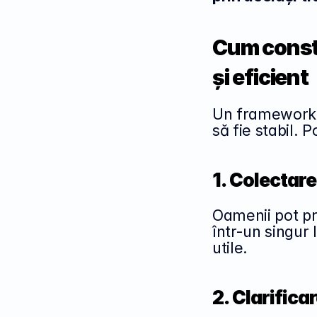
Cum constr
și eficient
Un framework b
să fie stabil. 
1. Colectar
Oamenii pot pro
într-un singur 
utile.
2. Clarificar