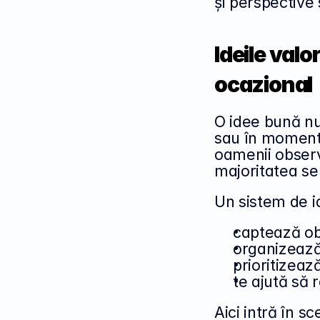
și perspective 
Ideile val
ocazional
O idee bună nu
sau în momente 
oamenii observă
majoritatea se 
Un sistem de i
captează obs
organizează 
prioritizează
te ajută să 
Aici intră în 