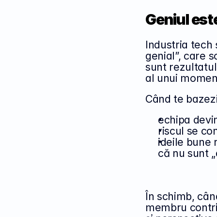
Geniul est
Industria tech 
genial”, care sc
sunt rezultatul 
al unui moment
Când te bazezi
echipa devin
riscul se co
ideile bune
că nu sunt „
În schimb, când
membru contrib