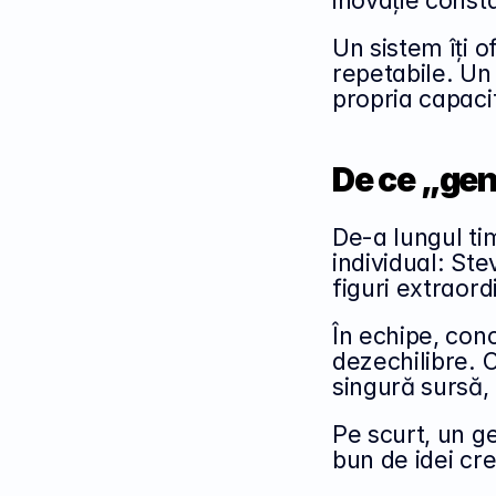
inovație const
Un sistem îți of
repetabile. Un 
propria capacit
De ce „gen
De-a lungul tim
individual: Ste
figuri extraord
În echipe, con
dezechilibre. 
singură sursă, 
Pe scurt, un g
bun de idei cr