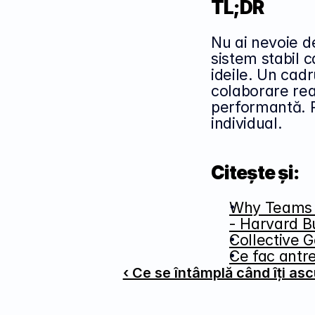
TL;DR
Nu ai nevoie de
sistem stabil c
ideile. Un cadr
colaborare rea
performantă. P
individual.
Citește și:
Why Teams T
- Harvard B
Collective 
Ce fac antre
‹ Ce se întâmplă când îți ascu