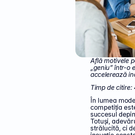
Află motivele p
„geniu” într-o
accelerează in
Timp de citire:
În lumea moder
competiția est
succesul depin
Totuși, adevăru
strălucită, ci d