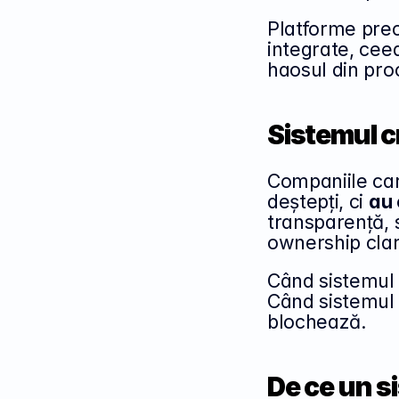
Platforme pre
integrate, cee
haosul din pro
Sistemul c
Companiile ca
deștepți, ci 
au 
transparență, 
ownership clar
Când sistemul 
Când sistemul l
blochează.
De ce un s