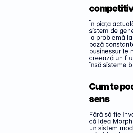
competitiv
În piața actual
sistem de gener
la problemă la 
bază constantă 
businessurile 
creează un flux
însă sisteme b
Cum te poa
sens
Fără să fie inv
că Idea Morph 
un sistem moder