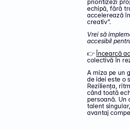
prioritizezi pr
echipă, fără tra
accelerează în
creativ”.
Vrei să impleme
accesibil pentr
👉 
Încearcă a
colectivă în re
A miza pe un ge
de idei este o s
Reziliența, ritm
când toată ech
persoană. Un c
talent singular
avantaj compet