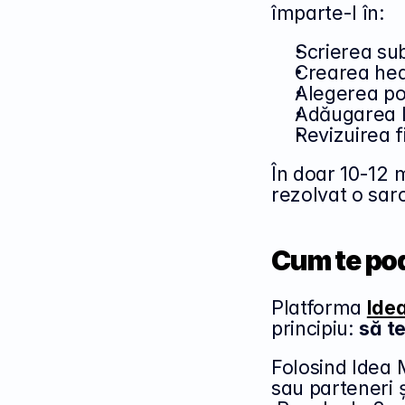
împarte-l în:
Scrierea sub
Crearea hea
Alegerea po
Adăugarea li
Revizuirea f
În doar 10-12 m
rezolvat o sarc
Cum te poa
Platforma 
Ide
principiu: 
să te
Folosind Idea M
sau parteneri ș