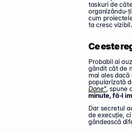
taskuri de câte
organizându-ți 
cum proiectele
ta cresc vizibil
Ce este re
Probabil ai auz
gândit cât de m
mai ales dacă 
popularizată d
Done”
, spune 
minute, fă-l i
Dar secretul ad
de execuție, ci
gândească dife