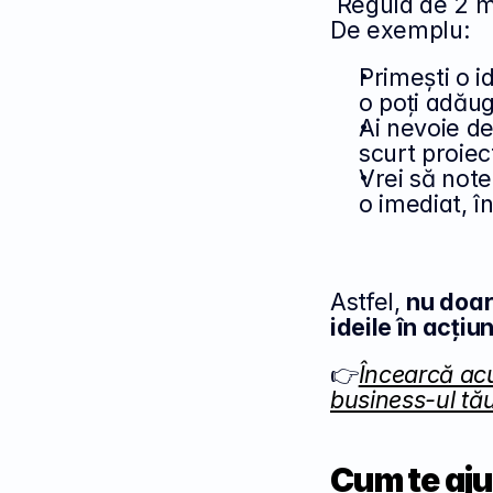
 Regula de 2 minute se potrivește perfect în acest proces. 
De exemplu:
Primești o i
o poți adău
Ai nevoie de
scurt proiec
Vrei să note
o imediat, în
Astfel, 
nu doar
ideile în acțiu
👉
Încearcă acu
business-ul tău
Cum te aju