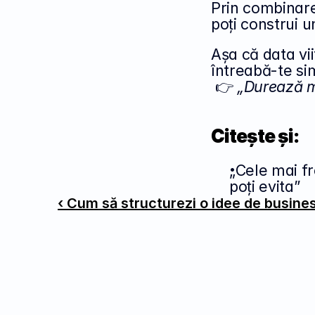
Prin combinare
poți construi u
Așa că data vii
întreabă-te si
 👉 
„Durează m
Citește și:
„Cele mai fr
poți evita”
‹ Cum să structurezi o idee de busines