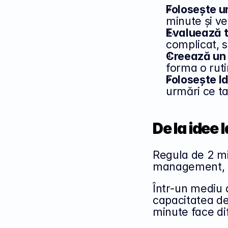
Folosește un
minute și ve
Evaluează t
complicat, s
Creează un 
forma o rut
Folosește I
urmări ce ta
De la idee 
Regula de 2 mi
management, c
Într-un mediu a
capacitatea de 
minute face di