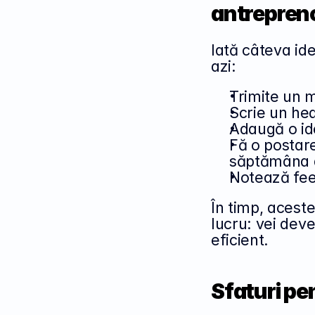
antrepreno
Iată câteva ide
azi:
Trimite un m
Scrie un he
Adaugă o ide
Fă o postare
săptămâna 
Notează feed
În timp, acest
lucru: vei deve
eficient.
Sfaturi pe