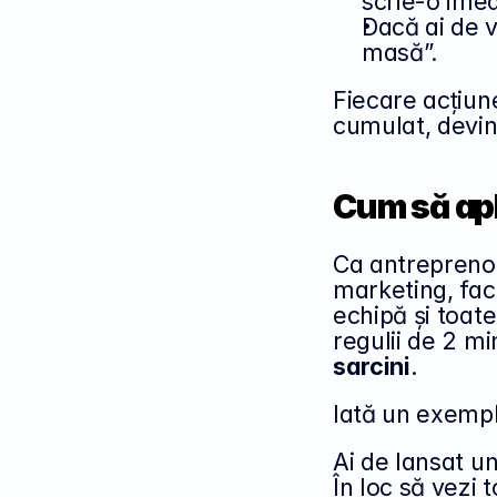
scrie-o imed
Dacă ai de v
masă”.
Fiecare acțiun
cumulat, devin
Cum să apl
Ca antreprenor
marketing, fact
echipă și toate 
regulii de 2 mi
sarcini
.
Iată un exempl
Ai de lansat u
În loc să vezi 