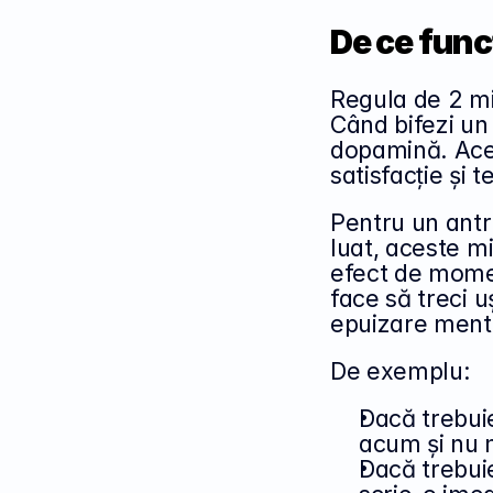
De ce func
Regula de 2 mi
Când bifezi un 
dopamină. Aces
satisfacție și 
Pentru un antre
luat, aceste mi
efect de momen
face să treci uș
epuizare ment
De exemplu:
Dacă trebuie 
acum și nu m
Dacă trebuie