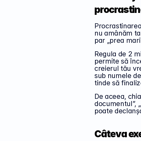
procrasti
Procrastinarea 
nu amânăm task
par „prea mari
Regula de 2 min
permite să înce
creierul tău v
sub numele de
tinde să finali
De aceea, chia
documentul”, „s
poate declanșa
Câteva exe